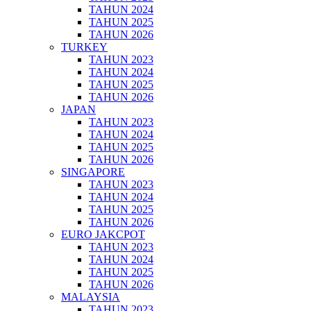
TAHUN 2024
TAHUN 2025
TAHUN 2026
TURKEY
TAHUN 2023
TAHUN 2024
TAHUN 2025
TAHUN 2026
JAPAN
TAHUN 2023
TAHUN 2024
TAHUN 2025
TAHUN 2026
SINGAPORE
TAHUN 2023
TAHUN 2024
TAHUN 2025
TAHUN 2026
EURO JAKCPOT
TAHUN 2023
TAHUN 2024
TAHUN 2025
TAHUN 2026
MALAYSIA
TAHUN 2023