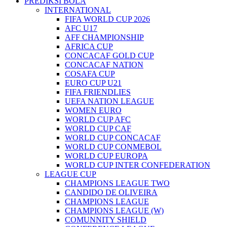
PREDIKSI BOLA
INTERNATIONAL
FIFA WORLD CUP 2026
AFC U17
AFF CHAMPIONSHIP
AFRICA CUP
CONCACAF GOLD CUP
CONCACAF NATION
COSAFA CUP
EURO CUP U21
FIFA FRIENDLIES
UEFA NATION LEAGUE
WOMEN EURO
WORLD CUP AFC
WORLD CUP CAF
WORLD CUP CONCACAF
WORLD CUP CONMEBOL
WORLD CUP EUROPA
WORLD CUP INTER CONFEDERATION
LEAGUE CUP
CHAMPIONS LEAGUE TWO
CANDIDO DE OLIVEIRA
CHAMPIONS LEAGUE
CHAMPIONS LEAGUE (W)
COMUNNITY SHIELD