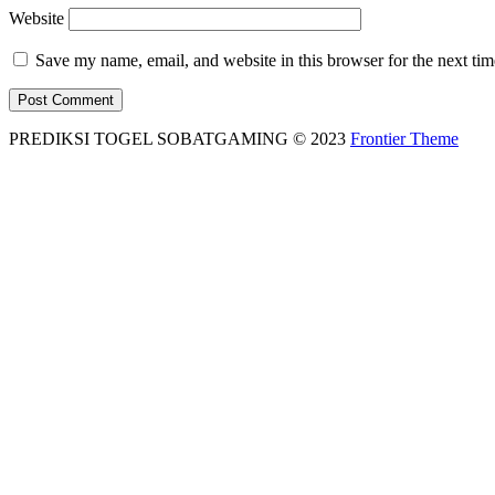
Website
Save my name, email, and website in this browser for the next ti
PREDIKSI TOGEL SOBATGAMING © 2023
Frontier Theme