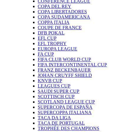
CONFERENCE LEAGUE
COPA DEL REY
COPA LIBERTADORES
COPA SUDAMERICANA
COPPA ITALIA
COUPE DE FRANCE
DFB POKAL
EFL CUP
EFL TROPHY
EUROPA LEAGUE
FA CUP
FIFA CLUB WORLD CUP
FIFA INTERCONTINENTAL CUP
FRANZ BECKENBAUER
JOHAN CRUYFF SHIELD
KNVB CUP
LEAGUES CUP
SAUDI SUPER CUP
SCOTTISCH CUP
SCOTLAND LEAGUE CUP
SUPERCOPA DE ESPAÑA
SUPERCOPPA ITALIANA
TACA DA LIGA
TACA DE PORTUGAL
TROPHÉE DES CHAMPIONS