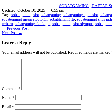
SOBATGAMING
|
DAFTAR 
Updated: October 10, 2025 — 6:55 pm
Tags:
sobat gaming slot
,
sobatgaming
,
sobatgaming agen slot
,
sobatga
sobatgaming mesin slot login
,
sobatgaming rtp
,
sobatgaming situs judi
terbaru
,
sobatgaming slot login
,
sobatgaming slot olympus
,
sobatgamin
← Previous Post
Next Post →
Leave a Reply
Your email address will not be published.
Required fields are marked
Comment
*
Name
*
Email
*