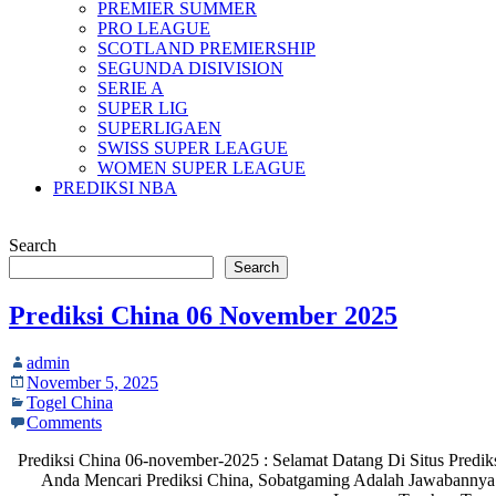
PREMIER SUMMER
PRO LEAGUE
SCOTLAND PREMIERSHIP
SEGUNDA DISIVISION
SERIE A
SUPER LIG
SUPERLIGAEN
SWISS SUPER LEAGUE
WOMEN SUPER LEAGUE
PREDIKSI NBA
Search
Search
Prediksi China 06 November 2025
admin
November 5, 2025
Togel China
Comments
Prediksi China 06-november-2025 : Selamat Datang Di Situs Prediks
Anda Mencari Prediksi China, Sobatgaming Adalah Jawabannya.