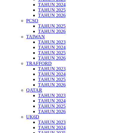
TAHUN 2024
TAHUN 2025
TAHUN 2026
PCSO
TAHUN 2025
TAHUN 2026
TAIWAN
TAHUN 2023
TAHUN 2024
TAHUN 2025
TAHUN 2026
TRAFFORD
TAHUN 2023
TAHUN 2024
TAHUN 2025
TAHUN 2026
QATAR
TAHUN 2023
TAHUN 2024
TAHUN 2025
TAHUN 2026
UK6D
TAHUN 2023
TAHUN 2024
TAHUN 2025