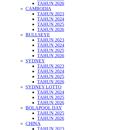
TAHUN 2026
CAMBODIA
TAHUN 2023
TAHUN 2024
TAHUN 2025
TAHUN 2026
BULLSEYE
TAHUN 2023
TAHUN 2024
TAHUN 2025
TAHUN 2026
SYDNEY
TAHUN 2023
TAHUN 2024
TAHUN 2025
TAHUN 2026
SYDNEY LOTTO
TAHUN 2024
TAHUN 2025
TAHUN 2026
BOLAPOOL DAY
TAHUN 2025
TAHUN 2026
CHINA
TAHUN 2023