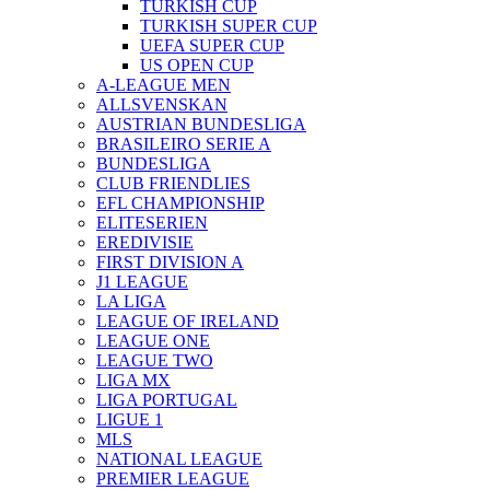
TURKISH CUP
TURKISH SUPER CUP
UEFA SUPER CUP
US OPEN CUP
A-LEAGUE MEN
ALLSVENSKAN
AUSTRIAN BUNDESLIGA
BRASILEIRO SERIE A
BUNDESLIGA
CLUB FRIENDLIES
EFL CHAMPIONSHIP
ELITESERIEN
EREDIVISIE
FIRST DIVISION A
J1 LEAGUE
LA LIGA
LEAGUE OF IRELAND
LEAGUE ONE
LEAGUE TWO
LIGA MX
LIGA PORTUGAL
LIGUE 1
MLS
NATIONAL LEAGUE
PREMIER LEAGUE