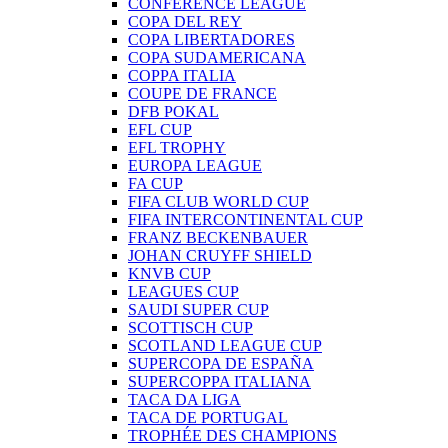
CONFERENCE LEAGUE
COPA DEL REY
COPA LIBERTADORES
COPA SUDAMERICANA
COPPA ITALIA
COUPE DE FRANCE
DFB POKAL
EFL CUP
EFL TROPHY
EUROPA LEAGUE
FA CUP
FIFA CLUB WORLD CUP
FIFA INTERCONTINENTAL CUP
FRANZ BECKENBAUER
JOHAN CRUYFF SHIELD
KNVB CUP
LEAGUES CUP
SAUDI SUPER CUP
SCOTTISCH CUP
SCOTLAND LEAGUE CUP
SUPERCOPA DE ESPAÑA
SUPERCOPPA ITALIANA
TACA DA LIGA
TACA DE PORTUGAL
TROPHÉE DES CHAMPIONS