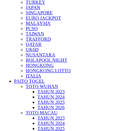
TURKEY
JAPAN
SINGAPORE
EURO JACKPOT
MALAYSIA
PCSO
TAIWAN
TRAFFORD
QATAR
UK6D
NUSANTARA
BOLAPOOL NIGHT
HONGKONG
HONGKONG LOTTO
ITALIA
PAITO TOGEL
TOTO WUHAN
TAHUN 2023
TAHUN 2024
TAHUN 2025
TAHUN 2026
TOTO MACAU
TAHUN 2023
TAHUN 2024
TAHUN 2025