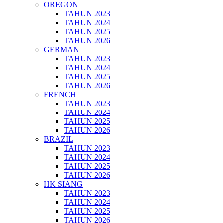
OREGON
TAHUN 2023
TAHUN 2024
TAHUN 2025
TAHUN 2026
GERMAN
TAHUN 2023
TAHUN 2024
TAHUN 2025
TAHUN 2026
FRENCH
TAHUN 2023
TAHUN 2024
TAHUN 2025
TAHUN 2026
BRAZIL
TAHUN 2023
TAHUN 2024
TAHUN 2025
TAHUN 2026
HK SIANG
TAHUN 2023
TAHUN 2024
TAHUN 2025
TAHUN 2026