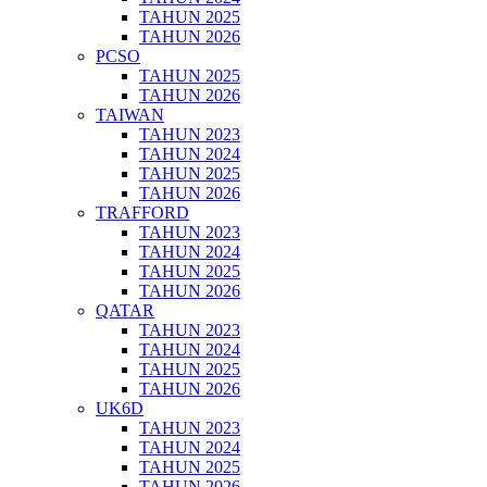
TAHUN 2025
TAHUN 2026
PCSO
TAHUN 2025
TAHUN 2026
TAIWAN
TAHUN 2023
TAHUN 2024
TAHUN 2025
TAHUN 2026
TRAFFORD
TAHUN 2023
TAHUN 2024
TAHUN 2025
TAHUN 2026
QATAR
TAHUN 2023
TAHUN 2024
TAHUN 2025
TAHUN 2026
UK6D
TAHUN 2023
TAHUN 2024
TAHUN 2025
TAHUN 2026