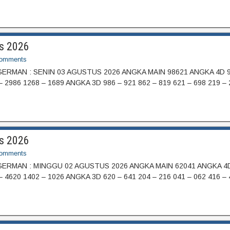
us 2026
omments
GERMAN : SENIN 03 AGUSTUS 2026 ANGKA MAIN 98621 ANGKA 4D 98
– 2986 1268 – 1689 ANGKA 3D 986 – 921 862 – 819 621 – 698 219 – 
us 2026
omments
GERMAN : MINGGU 02 AGUSTUS 2026 ANGKA MAIN 62041 ANGKA 4D 6
– 4620 1402 – 1026 ANGKA 3D 620 – 641 204 – 216 041 – 062 416 – 