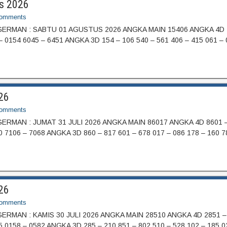
us 2026
omments
GERMAN : SABTU 01 AGUSTUS 2026 ANGKA MAIN 15406 ANGKA 4D 15
– 0154 6045 – 6451 ANGKA 3D 154 – 106 540 – 561 406 – 415 061 – 
26
omments
ERMAN : JUMAT 31 JULI 2026 ANGKA MAIN 86017 ANGKA 4D 8601 – 
0 7106 – 7068 ANGKA 3D 860 – 817 601 – 678 017 – 086 178 – 160 7
26
omments
ERMAN : KAMIS 30 JULI 2026 ANGKA MAIN 28510 ANGKA 4D 2851 – 
5 0158 – 0582 ANGKA 3D 285 – 210 851 – 802 510 – 528 102 – 185 0