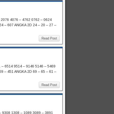
2076 4076 – 4762 0762 – 0624
24 – 607 ANGKA 2D 24 – 20 – 27 –
Read Post
– 6514 9514 – 9146 5146 – 5469
69 – 451 ANGKA 2D 69 – 65 – 61 –
Read Post
9308 1308 – 1089 3089 – 3891