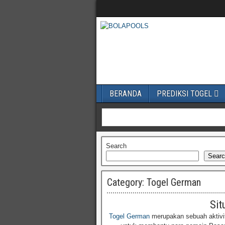
BERANDA
PREDIKSI TOGEL
Search
Sear
Category:
Togel German
Sit
Togel German
merupakan sebuah aktivita