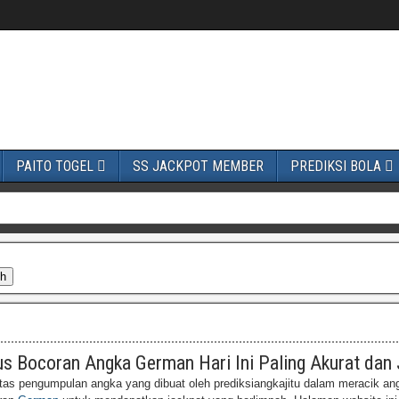
PAITO TOGEL
SS JACKPOT MEMBER
PREDIKSI BOLA
ch
us Bocoran Angka German Hari Ini Paling Akurat dan 
s pengumpulan angka yang dibuat oleh prediksiangkajitu dalam meracik angka 