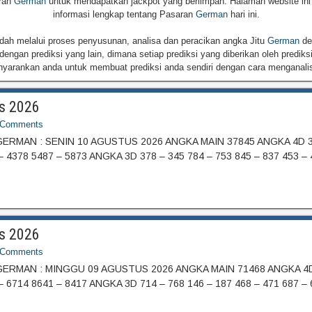
ran
German
untuk mendapatkan jackpot yang berlimpah. Halaman website in
informasi lengkap tentang Pasaran
German
hari ini.
dah melalui proses penyusunan, analisa dan peracikan angka Jitu
German
den
engan prediksi yang lain, dimana setiap prediksi yang diberikan oleh prediks
nyarankan anda untuk membuat prediksi anda sendiri dengan cara menganal
us 2026
Comments
GERMAN : SENIN 10 AGUSTUS 2026 ANGKA MAIN 37845 ANGKA 4D 37
– 4378 5487 – 5873 ANGKA 3D 378 – 345 784 – 753 845 – 837 453 – 
us 2026
Comments
GERMAN : MINGGU 09 AGUSTUS 2026 ANGKA MAIN 71468 ANGKA 4D 7
– 6714 8641 – 8417 ANGKA 3D 714 – 768 146 – 187 468 – 471 687 – 