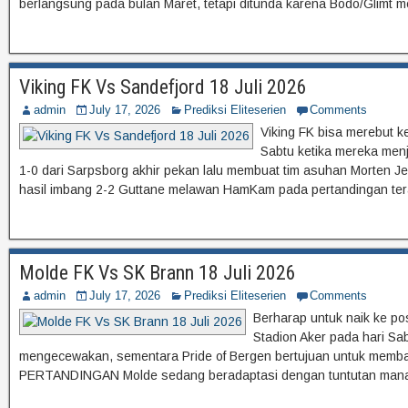
berlangsung pada bulan Maret, tetapi ditunda karena Bodo/Glimt 
Viking FK Vs Sandefjord 18 Juli 2026
admin
July 17, 2026
Prediksi Eliteserien
Comments
Viking FK bisa merebut 
Sabtu ketika mereka menj
1-0 dari Sarpsborg akhir pekan lalu membuat tim asuhan Morten J
hasil imbang 2-2 Guttane melawan HamKam pada pertandingan ter
Molde FK Vs SK Brann 18 Juli 2026
admin
July 17, 2026
Prediksi Eliteserien
Comments
Berharap untuk naik ke po
Stadion Aker pada hari S
mengecewakan, sementara Pride of Bergen bertujuan untuk mem
PERTANDINGAN Molde sedang beradaptasi dengan tuntutan manaje