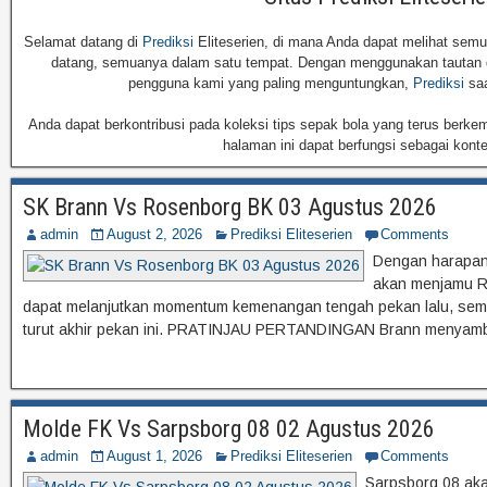
Selamat datang di
Prediksi
Eliteserien, di mana Anda dapat melihat sem
datang, semuanya dalam satu tempat. Dengan menggunakan tautan di
pengguna kami yang paling menguntungkan,
Prediksi
saa
Anda dapat berkontribusi pada koleksi tips sepak bola yang terus ber
halaman ini dapat berfungsi sebagai kon
SK Brann Vs Rosenborg BK 03 Agustus 2026
admin
August 2, 2026
Prediksi Eliteserien
Comments
Dengan harapan 
akan menjamu Ro
dapat melanjutkan momentum kemenangan tengah pekan lalu, semen
turut akhir pekan ini. PRATINJAU PERTANDINGAN Brann menyambut
Molde FK Vs Sarpsborg 08 02 Agustus 2026
admin
August 1, 2026
Prediksi Eliteserien
Comments
Sarpsborg 08 aka