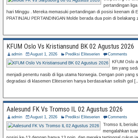
pertandingan lig
hari Minggu . Mereka memasuki pertandingan di posisi keenam di Eli
PRATINJAU PERTANDINGAN Molde berada dua poin di belakang zon
KFUM Oslo Vs Kristiansund BK 02 Agustus 2026
admin
August 1, 2026
Prediksi Eliteserien
Comments
KFUM Oslo ak
tim yang sed
menjadi penentu nasib di liga utama Norwegia. Dengan poin yang s
degradasi di klasemen Eliteserien hanya berdasarkan selisih gol [
Aalesund FK Vs Tromso IL 02 Agustus 2026
admin
August 1, 2026
Prediksi Eliteserien
Comments
Tromso IL berisiko
mengalahkan tuan
posisi ke-13 dengan hanya 13 poin, dan mereka tertinggal cukup ja