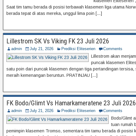
klasemen Eliteserien 
Saat tim tamu berada di posisi terbawah klasemen liga utama Norwe
berada tepat di atas mereka, unggul lima poin […]
Lillestrom SK Vs Viking FK 23 Juli 2026
admin
July 21, 2026
Prediksi Eliteserien
Comments
Lillestrom akan menjam
puncak klasemen Elites
satu poin dari puncak klasemen dengan tiga pertandingan tersisa, 
meraih kemenangan beruntun. PRATINJAU […]
FK Bodo/Glimt Vs Hamarkameratene 23 Juli 2026
admin
July 21, 2026
Prediksi Eliteserien
Comments
Bodo/Glimt 
tuan rumah b
pemimpin klasemen Tromso, sementara tim tamu berada di posisi